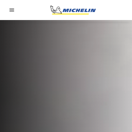
Go to page content
Go to page navigation