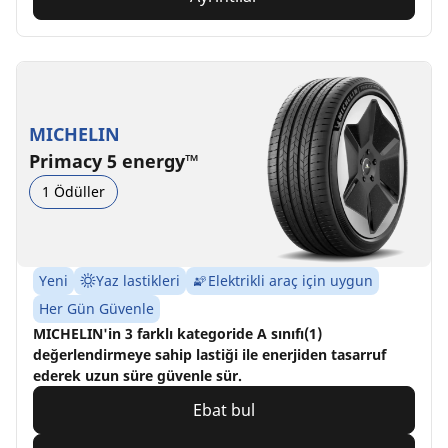
MICHELIN
Primacy 5 energy™
1 Ödüller
Yeni
Yaz lastikleri
Elektrikli araç için uygun
Her Gün Güvenle
MICHELIN'in 3 farklı kategoride A sınıfı(1)
değerlendirmeye sahip lastiği ile enerjiden tasarruf
ederek uzun süre güvenle sür.
Ebat bul