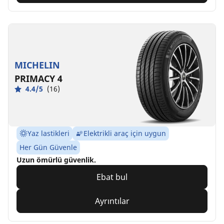
MICHELIN
PRIMACY 4
4.4/5
(16)
Yaz lastikleri
Elektrikli araç için uygun
Her Gün Güvenle
Uzun ömürlü güvenlik.
Ebat bul
Ayrıntılar