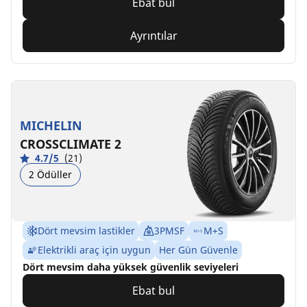
Ebat bul
Ayrıntılar
MICHELIN
CROSSCLIMATE 2
4.7/5
(21)
2 Ödüller
Dört mevsim lastikler
3PMSF
M+S
Elektrikli araç için uygun
Her Gün Güvenle
Dört mevsim daha yüksek güvenlik seviyeleri
Ebat bul