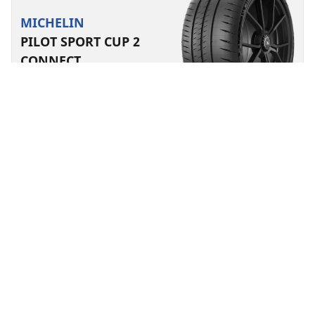
MICHELIN
PILOT SPORT CUP 2
CONNECT
Yaz lastikleri
Elektrikli araç için uygun
Süper spor
Ilk kilometreden son kilometreye kadar uzun ömürlü
performansin keyfini sürün.
Ebat bul
Ayrıntılar