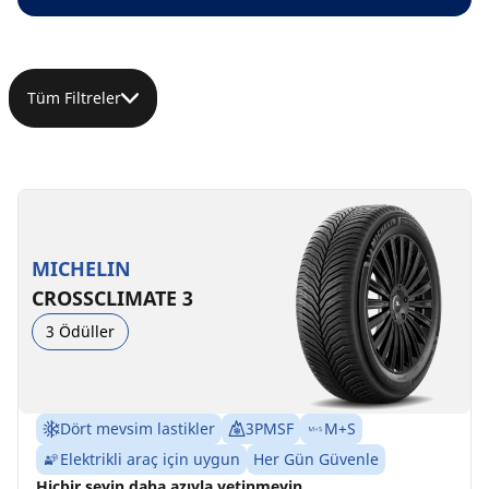
Tüm Filtreler
MICHELIN
CROSSCLIMATE 3
3 Ödüller
Dört mevsim lastikler
3PMSF
M+S
Elektrikli araç için uygun
Her Gün Güvenle
Hiçbir şeyin daha azıyla yetinmeyin.