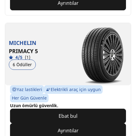
Ayrıntılar
MICHELIN
PRIMACY 5
4/5
(1)
6 Ödüller
Yaz lastikleri
Elektrikli araç için uygun
Her Gün Güvenle
Uzun ömürlü güvenlik.
Ebat bul
Ayrıntılar