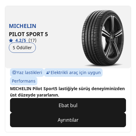
MICHELIN
PILOT SPORT 5
4.2/5
(17)
5 Ödüller
Yaz lastikleri
Elektrikli araç için uygun
Performans
MICHELIN Pilot Sport5 lastiğiyle sürüş deneyiminizden
üst düzeyde yararlanın.
Ebat bul
Ayrıntılar