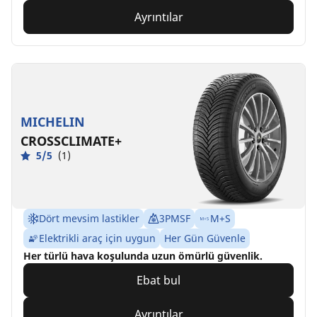
Ayrıntılar
MICHELIN
CROSSCLIMATE+
5/5
(1)
Dört mevsim lastikler
3PMSF
M+S
Elektrikli araç için uygun
Her Gün Güvenle
Her türlü hava koşulunda uzun ömürlü güvenlik.
Ebat bul
Ayrıntılar