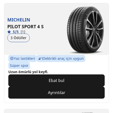
MICHELIN
PILOT SPORT 4 S
5/5
(1)
3 Ödüller
Yaz lastikleri
Elektrikli araç için uygun
Süper spor
Uzun ömürlü yol keyfi.
Ebat bul
Ayrıntılar