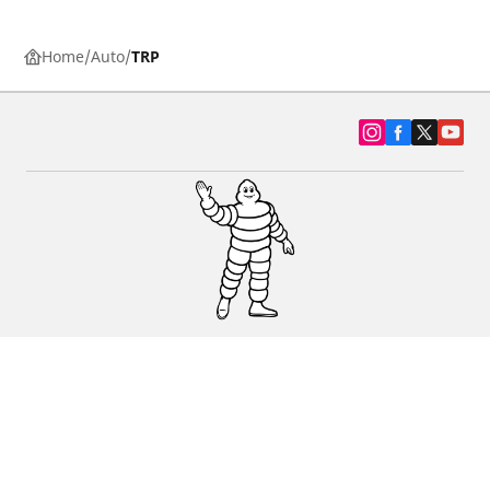
Home
Auto
TRP
SUV, kamyonet ve otomobil lastiiği bul
Michelin lastik bayileri
Yardım