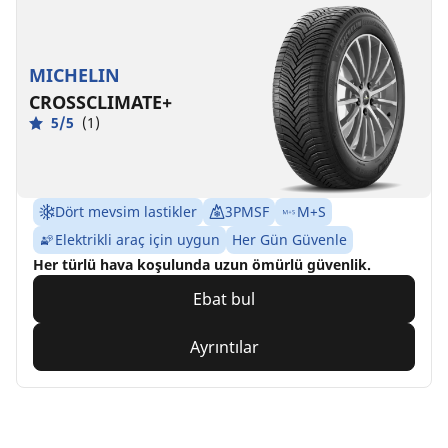
MICHELIN
CROSSCLIMATE+
5/5
(1)
Dört mevsim lastikler
3PMSF
M+S
Elektrikli araç için uygun
Her Gün Güvenle
Her türlü hava koşulunda uzun ömürlü güvenlik.
Ebat bul
Ayrıntılar