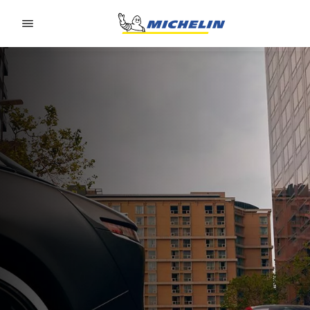
Go to page content
Go to page navigation