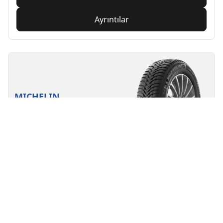
Ayrıntılar
MICHELIN
ALPIN A4
Kış lastikleri
3PMSF
M+S
Elektrikli araç için uygun
Her Gün Güvenle
Şiddetli kış koşullarında güvenlik ve hareketlilik.
Ebat bul