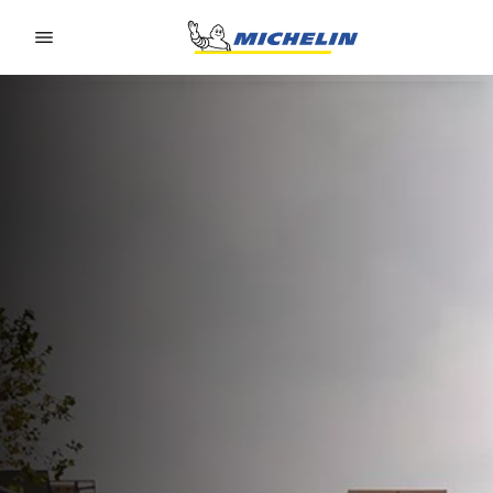
Go to page content
Go to page navigation