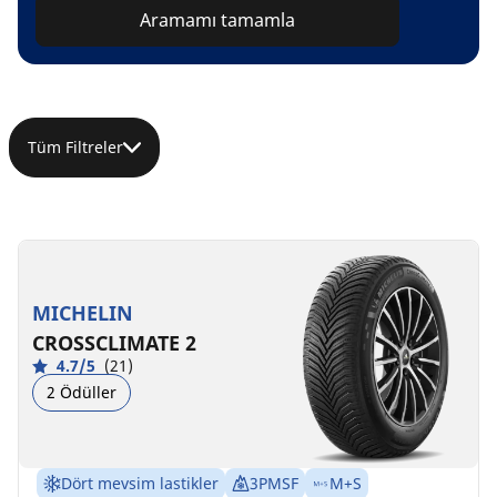
Aramamı tamamla
Tüm Filtreler
MICHELIN
CROSSCLIMATE 2
4.7/5
(21)
2 Ödüller
Dört mevsim lastikler
3PMSF
M+S