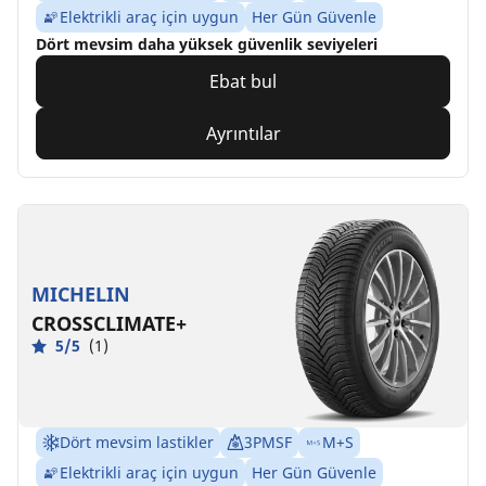
Elektrikli araç için uygun
Her Gün Güvenle
Dört mevsim daha yüksek güvenlik seviyeleri
Ebat bul
Ayrıntılar
MICHELIN
CROSSCLIMATE+
5/5
(1)
Dört mevsim lastikler
3PMSF
M+S
Elektrikli araç için uygun
Her Gün Güvenle