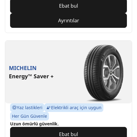
Ebat bul
Ayrıntılar
MICHELIN
Energy™ Saver +
Yaz lastikleri
Elektrikli araç için uygun
Her Gün Güvenle
Uzun ömürlü güvenlik.
Ebat bul