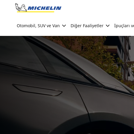
Go to page content
Go to page navigation
Otomobil, SUV ve Van
Diğer Faaliyetler
İpuçları v