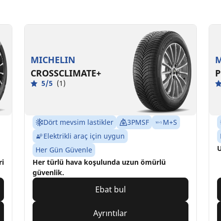
MICHELIN
M
CROSSCLIMATE+
P
5/5
(1)
Dört mevsim lastikler
3PMSF
M+S
Elektrikli araç için uygun
U
Her Gün Güvenle
ri
Her türlü hava koşulunda uzun ömürlü
güvenlik.
Ebat bul
Ayrıntılar