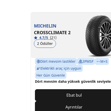
MICHELIN
CROSSCLIMATE 2
4.7/5
(21)
2 Ödüller
Dört mevsim lastikler
3PMSF
M+S
Elektrikli araç için uygun
Her Gün Güvenle
Dört mevsim daha yüksek güvenlik seviyele
Ebat bul
Ayrıntılar