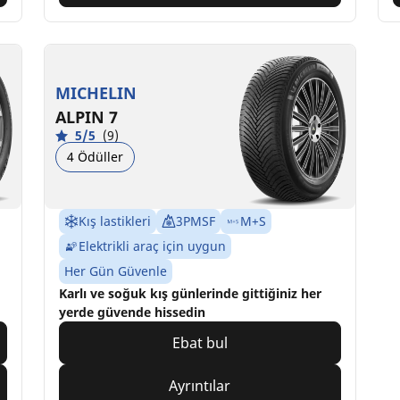
MICHELIN
ALPIN 7
5/5
(9)
4 Ödüller
Kış lastikleri
3PMSF
M+S
Elektrikli araç için uygun
Her Gün Güvenle
Karlı ve soğuk kış günlerinde gittiğiniz her
yerde güvende hissedin
Ebat bul
Ayrıntılar