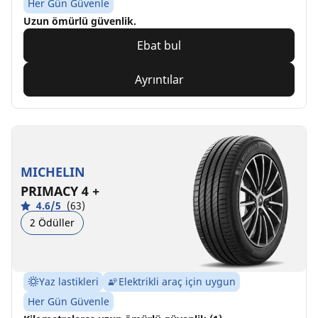
Her Gün Güvenle
Uzun ömürlü güvenlik.
Ebat bul
Ayrıntılar
MICHELIN
PRIMACY 4 +
4.6/5
(63)
2 Ödüller
Yaz lastikleri
Elektrikli araç için uygun
Her Gün Güvenle