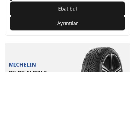
Ebat bul
Ayrıntılar
MICHELIN
PILOT ALPIN 5
4 Ödüller
Kış lastikleri
3PMSF
M+S
Elektrikli araç için uygun
Performans
Yol kontrolü zorlu kış koşullarına dayanacak şekilde
yapıldı.