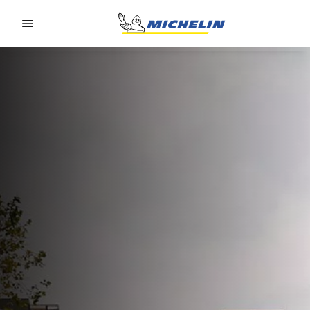
Go to page content
Go to page navigation