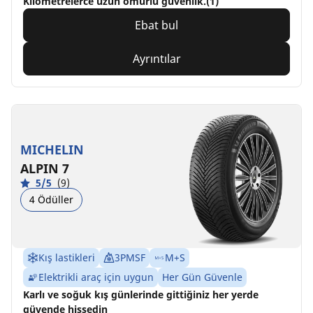
Kilometrelerce uzun ömürlü güvenlik.(1)
Ebat bul
Ayrıntılar
MICHELIN
ALPIN 7
5/5
(9)
4 Ödüller
Kış lastikleri
3PMSF
M+S
Elektrikli araç için uygun
Her Gün Güvenle
Karlı ve soğuk kış günlerinde gittiğiniz her yerde
güvende hissedin