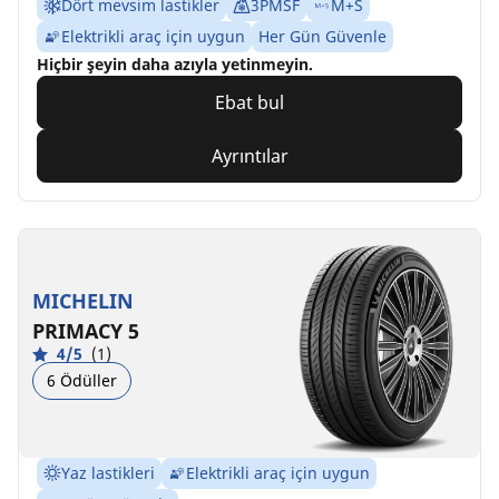
Dört mevsim lastikler
3PMSF
M+S
Elektrikli araç için uygun
Her Gün Güvenle
Hiçbir şeyin daha azıyla yetinmeyin.
Ebat bul
Ayrıntılar
MICHELIN
PRIMACY 5
4/5
(1)
6 Ödüller
Yaz lastikleri
Elektrikli araç için uygun