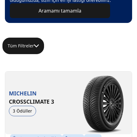
olduğumuzda, sizin için en iyi lastiği önerebiliriz.
Aramamı tamamla
Tüm Filtreler
MICHELIN
CROSSCLIMATE 3
3 Ödüller