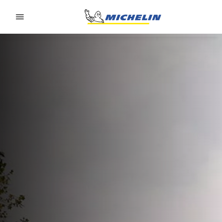
Go to page content
Go to page navigation