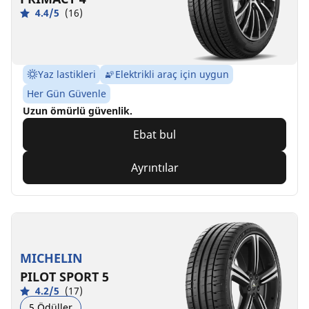
4.4/5
(16)
Yaz lastikleri
Elektrikli araç için uygun
Her Gün Güvenle
Uzun ömürlü güvenlik.
Ebat bul
Ayrıntılar
MICHELIN
PILOT SPORT 5
4.2/5
(17)
5 Ödüller