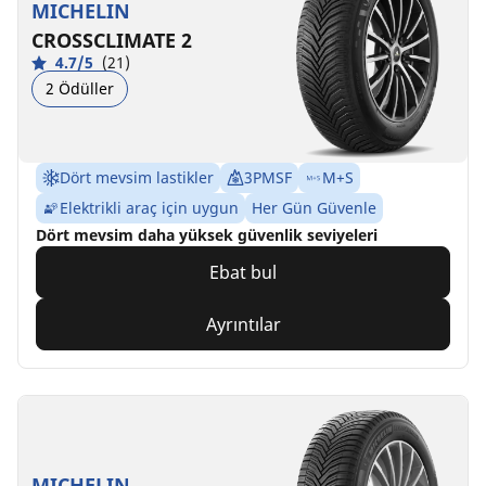
MICHELIN
CROSSCLIMATE 2
4.7/5
(21)
2 Ödüller
Dört mevsim lastikler
3PMSF
M+S
Elektrikli araç için uygun
Her Gün Güvenle
Dört mevsim daha yüksek güvenlik seviyeleri
Ebat bul
Ayrıntılar
MICHELIN