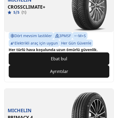
CROSSCLIMATE+
5/5
(1)
Dört mevsim lastikler
3PMSF
M+S
Elektrikli araç için uygun
Her Gün Güvenle
Her türlü hava koşulunda uzun ömürlü güvenlik.
Ebat bul
Ayrıntılar
MICHELIN
PRIMACY 4