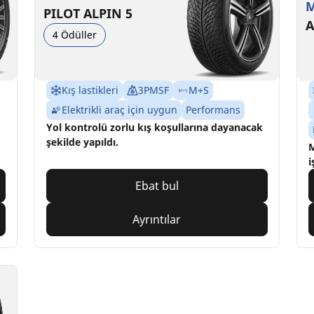
M
PILOT ALPIN 5
A
4 Ödüller
Kış lastikleri
3PMSF
M+S
Elektrikli araç için uygun
Performans
Yol kontrolü zorlu kış koşullarına dayanacak
şekilde yapıldı.
M
i
Ebat bul
Ayrıntılar