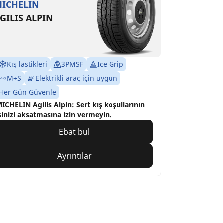
ICHELIN
GILIS ALPIN
Kış lastikleri
3PMSF
Ice Grip
M+S
Elektrikli araç için uygun
Her Gün Güvenle
ICHELIN Agilis Alpin: Sert kış koşullarının
şinizi aksatmasına izin vermeyin.
Ebat bul
Ayrıntılar