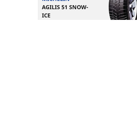
AGILIS 51 SNOW-
ICE
Kış lastikleri
3PMSF
M+S
Elektrikli araç için uygun
Her Gün Güvenle
Zorlu kış koşulları için tasarlanmış kamyone
lastiği.
Ebat bul
Ayrıntılar