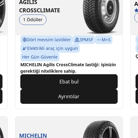
AGILIS
A
CROSSCLIMATE
1 Ödüller
Dört mevsim lastikler
3PMSF
M+S
Elektrikli araç için uygun
Ç
Her Gün Güvenle
MICHELIN Agilis CrossClimate lastiği: işinizin
gerektiği niteliklere sahip.
Ebat bul
Ayrıntılar
MICHELIN