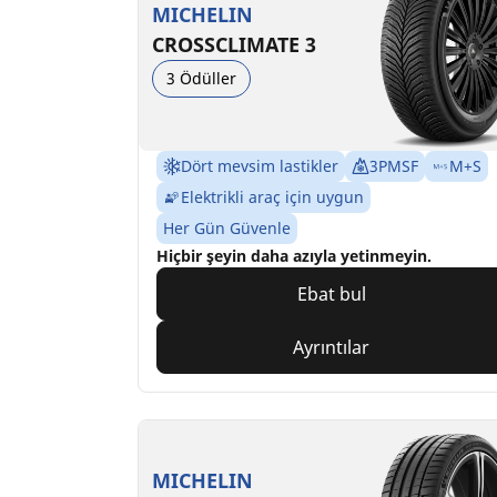
MICHELIN
CROSSCLIMATE 3
3 Ödüller
Dört mevsim lastikler
3PMSF
M+S
Elektrikli araç için uygun
Her Gün Güvenle
Hiçbir şeyin daha azıyla yetinmeyin.
Ebat bul
Ayrıntılar
MICHELIN