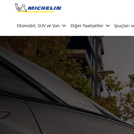
Go to page content
Go to page navigation
Otomobil, SUV ve Van
Diğer Faaliyetler
İpuçları v