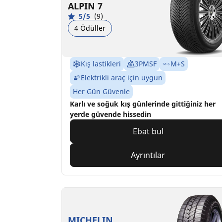
ALPIN 7
5/5
(9)
4 Ödüller
Kış lastikleri
3PMSF
M+S
Elektrikli araç için uygun
Her Gün Güvenle
Karlı ve soğuk kış günlerinde gittiğiniz her
yerde güvende hissedin
Ebat bul
Ayrıntılar
MICHELIN