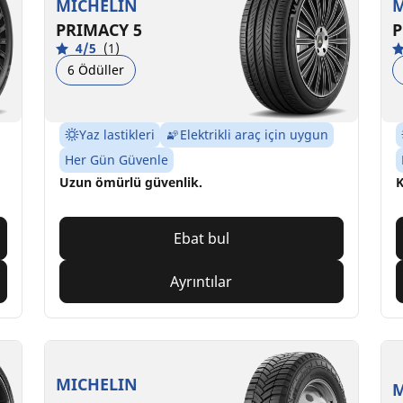
MICHELIN
M
PRIMACY 5
P
4/5
(1)
6 Ödüller
Yaz lastikleri
Elektrikli araç için uygun
Her Gün Güvenle
Uzun ömürlü güvenlik.
K
Ebat bul
Ayrıntılar
MICHELIN
M