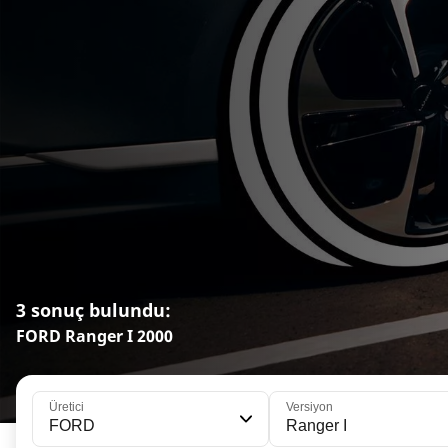
3 sonuç bulundu:
FORD Ranger I 2000
Üretici
Versiyon
FORD
Ranger I