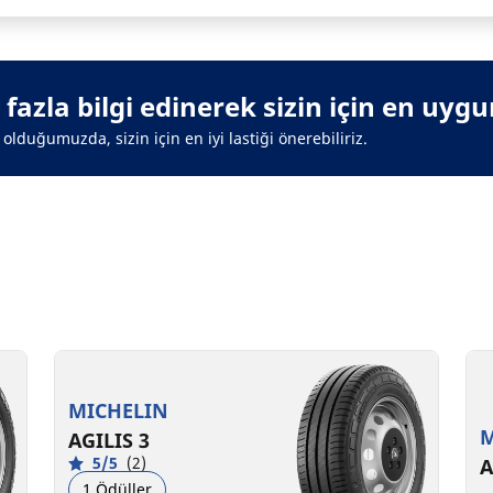
azla bilgi edinerek sizin için en uygun 
olduğumuzda, sizin için en iyi lastiği önerebiliriz.
MICHELIN
M
AGILIS 3
5/5
(2)
A
1 Ödüller