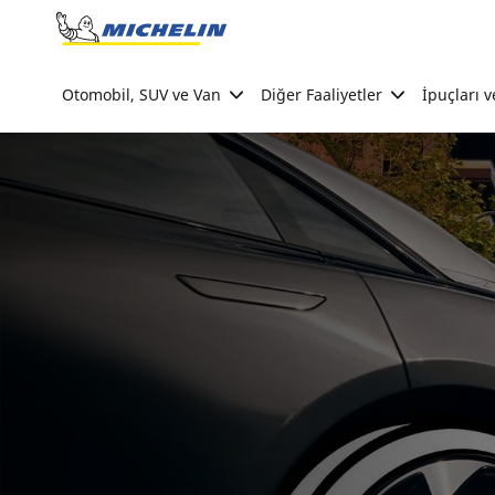
Go to page content
Go to page navigation
Otomobil, SUV ve Van
Diğer Faaliyetler
İpuçları v