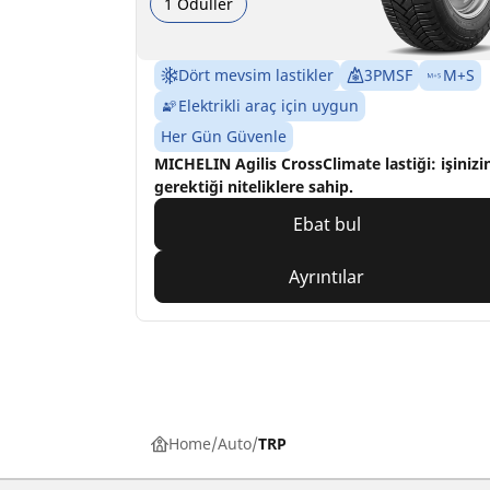
1 Ödüller
Dört mevsim lastikler
3PMSF
M+S
Elektrikli araç için uygun
Her Gün Güvenle
MICHELIN Agilis CrossClimate lastiği: işinizi
gerektiği niteliklere sahip.
Ebat bul
Ayrıntılar
Home
Auto
TRP