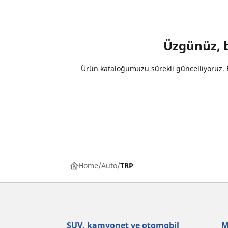
Üzgünüz, be
Ürün kataloğumuzu sürekli güncelliyoruz. B
Home
Auto
TRP
SUV, kamyonet ve otomobil
M