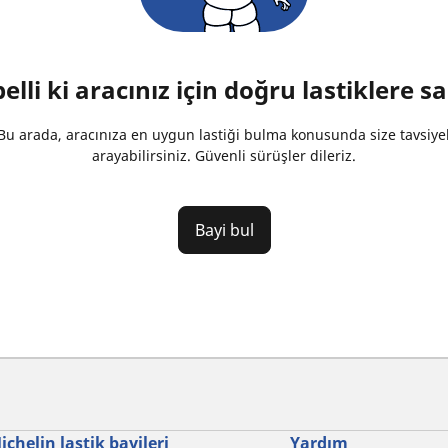
lli ki aracınız için doğru lastiklere sa
u arada, aracınıza en uygun lastiği bulma konusunda size tavsiyel
arayabilirsiniz. Güvenli sürüşler dileriz.
Bayi bul
ichelin lastik bayileri
Yardım