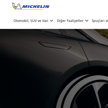
Go to page content
Go to page navigation
Otomobil, SUV ve Van
Diğer Faaliyetler
İpuçları v