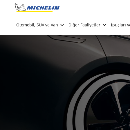
Go to page content
Go to page navigation
Otomobil, SUV ve Van
Diğer Faaliyetler
İpuçları v