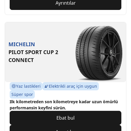
Ayrıntılar
MICHELIN
PILOT SPORT CUP 2
CONNECT
Yaz lastikleri
Elektrikli araç için uygun
Süper spor
Ilk kilometreden son kilometreye kadar uzun ömürlü
performansin keyfini sürün.
Ebat bul