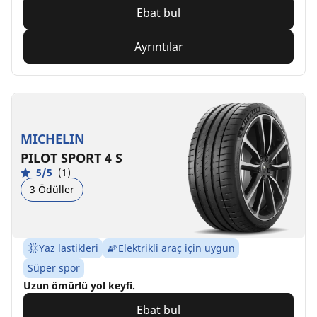
Ebat bul
Ayrıntılar
MICHELIN
PILOT SPORT 4 S
5/5
(1)
3 Ödüller
Yaz lastikleri
Elektrikli araç için uygun
Süper spor
Uzun ömürlü yol keyfi.
Ebat bul