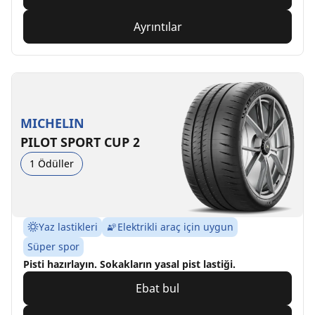
Ayrıntılar
MICHELIN
PILOT SPORT CUP 2
1 Ödüller
Yaz lastikleri
Elektrikli araç için uygun
Süper spor
Pisti hazırlayın. Sokakların yasal pist lastiği.
Ebat bul