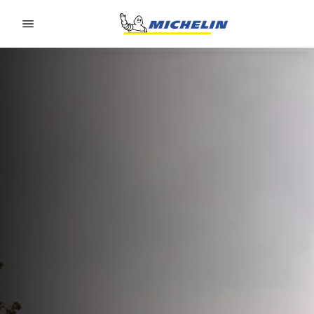
Go to page content
Go to page navigation