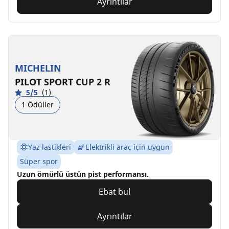
Ayrıntılar
MICHELIN
PILOT SPORT CUP 2 R
5/5
(1)
1 Ödüller
Yaz lastikleri
Elektrikli araç için uygun
Süper spor
Uzun ömürlü üstün pist performansı.
Ebat bul
Ayrıntılar