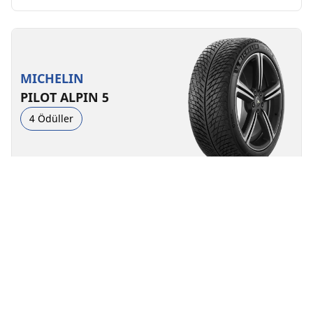
MICHELIN
PILOT ALPIN 5
4 Ödüller
Kış lastikleri
3PMSF
M+S
Elektrikli araç için uygun
Performans
Yol kontrolü zorlu kış koşullarına dayanacak şekilde
yapıldı.
Ebat bul
Ayrıntılar